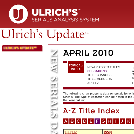
NEWLY ADDED TITLES
T
CESSATIONS
a
S
TITLE CHANGES
c
TITLE MERGERS
ARCHIVE
F
The following chart presents data on serials for wh
Ulrich's. The type of cessation can be noted in the
the Year column.
TITLE
ISSN