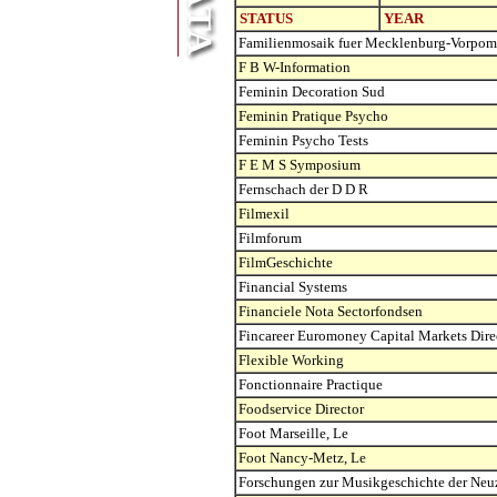
STATUS
YEAR
Familienmosaik fuer Mecklenburg-Vorpo
F B W-Information
Feminin Decoration Sud
Feminin Pratique Psycho
Feminin Psycho Tests
F E M S Symposium
Fernschach der D D R
Filmexil
Filmforum
FilmGeschichte
Financial Systems
Financiele Nota Sectorfondsen
Fincareer Euromoney Capital Markets Direc
Flexible Working
Fonctionnaire Practique
Foodservice Director
Foot Marseille, Le
Foot Nancy-Metz, Le
Forschungen zur Musikgeschichte der Neu