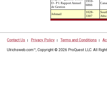
1910-
O - P I. Rapport Annuel
Cana
6866
de Gestion
1028-
Sout
Jobmail
3307
Afric
Contact Us
Privacy Policy
Terms and Conditions
Ac
|
|
|
Ulrichsweb.com™, Copyright © 2026
ProQuest LLC
. All Rig