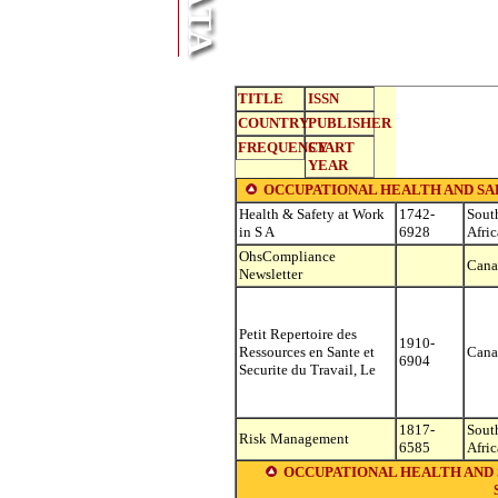
TITLE
ISSN
COUNTRY
PUBLISHER
FREQUENCY
START
YEAR
OCCUPATIONAL HEALTH AND SAFETY (s
Health & Safety at Work
1742-
Sout
in S A
6928
Afric
OhsCompliance
Cana
Newsletter
Petit Repertoire des
1910-
Ressources en Sante et
Cana
6904
Securite du Travail, Le
1817-
Sout
Risk Management
6585
Afric
OCCUPATIONAL HEALTH AND S