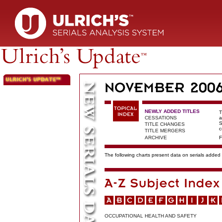
NEWLY ADDED TITLES
T
CESSATIONS
a
S
TITLE CHANGES
c
TITLE MERGERS
ARCHIVE
F
The following charts present data on serials added t
OCCUPATIONAL HEALTH AND SAFETY